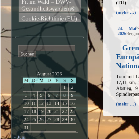
Fit im Wald – DWV-
(TU)
Gesundheitswandern©
(mehr …)
Cookie-Richtlinie (EU)
K
24. Mai
2026
Bergpo
Gren
Suchen
nach:
Europä
Nation
August 2026
Tour mit G
M
D
M
D
F
S
S
17,11 km, 
1
2
Abstieg, 9
Spindlerpa
3
4
5
6
7
8
9
10
11
12
13
14
15
16
(mehr …)
17
18
19
20
21
22
23
24
25
26
27
28
29
30
31
« Juni