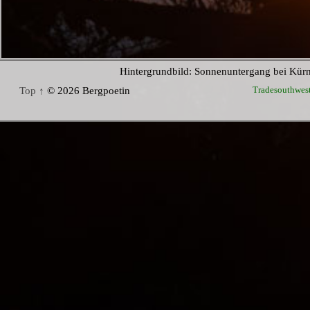
Hintergrundbild: Sonnenuntergang bei Kür
Tradesouthwes
Top ↑
© 2026 Bergpoetin