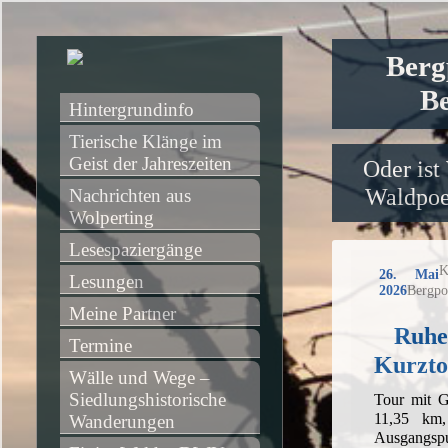
Berg
Be
Hintergrundinfo
Tierische Klänge im 
Geist der Jahreszeiten
Oder ist
Waldpoet
Nachrichten aus 
Wolperting
Lesespaziergänge
K
26. Mai
Lesungen
2026
Bergpo
Meine Partner
Ruhe
Termine
Kurzto
Wälle und Wege – 
Siedlungshistorische 
Tour mit G
11,35 km
Wanderungen
Ausgangsp