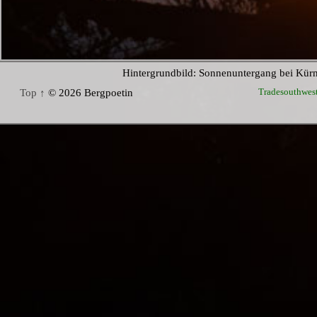
Hintergrundbild: Sonnenuntergang bei Kür
Tradesouthwes
Top ↑
© 2026 Bergpoetin