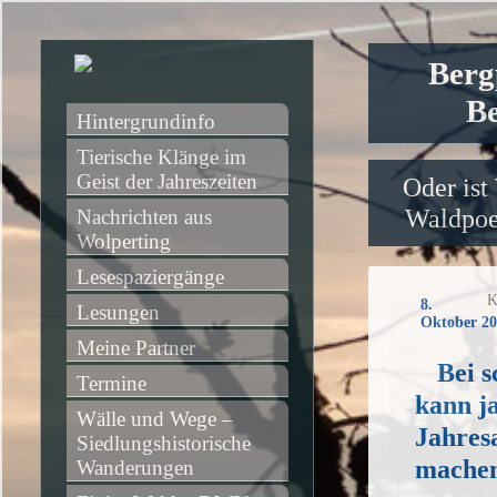
Berg
Be
Hintergrundinfo
Tierische Klänge im 
Geist der Jahreszeiten
Oder ist
Waldpoet
Nachrichten aus 
Wolperting
Lesespaziergänge
K
8.
Lesungen
Oktober 20
Meine Partner
Bei 
Termine
kann ja
Wälle und Wege – 
Jahres
Siedlungshistorische 
mache
Wanderungen