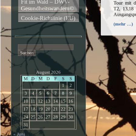
Fit im Wald – DWV-
Tour mit 
Gesundheitswandern©
T2, 13,18
Ausgangsp
Cookie-Richtlinie (EU)
(mehr …)
Suchen
nach:
August 2026
M
D
M
D
F
S
S
1
2
3
4
5
6
7
8
9
10
11
12
13
14
15
16
17
18
19
20
21
22
23
24
25
26
27
28
29
30
31
« Juni