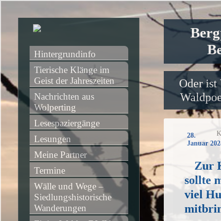
Berg
Be
Hintergrundinfo
Tierische Klänge im 
Geist der Jahreszeiten
Oder ist
Waldpoet
Nachrichten aus 
Wolperting
Lesespaziergänge
K
28.
Lesungen
Januar 202
Meine Partner
Zur 
Termine
sollte 
Wälle und Wege – 
viel H
Siedlungshistorische 
mitbri
Wanderungen