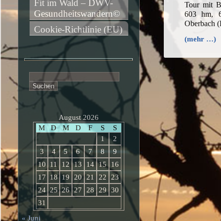
Fit im Wald – DWV-
Tour mit B
Gesundheitswandern©
603 hm, 6
Oberbach 
Cookie-Richtlinie (EU)
(mehr …)
Suchen
nach:
August 2026
M
D
M
D
F
S
S
1
2
3
4
5
6
7
8
9
10
11
12
13
14
15
16
17
18
19
20
21
22
23
24
25
26
27
28
29
30
31
« Juni