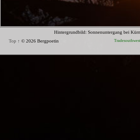
Hintergrundbild: Sonnenuntergang bei Kür
Tradesouthwes
Top ↑
© 2026 Bergpoetin