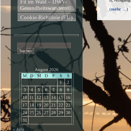
Fit im Wald – DWV-
Gesundheitswandern©
(mehr …)
Cookie-Richtlinie (EU)
Suchen
nach:
August 2026
M
D
M
D
F
S
S
1
2
3
4
5
6
7
8
9
10
11
12
13
14
15
16
17
18
19
20
21
22
23
24
25
26
27
28
29
30
31
« Juni