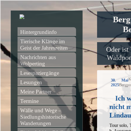
Berg
Be
Hintergrundinfo
Tierische Klänge im 
Geist der Jahreszeiten
Oder ist
Waldpoet
Nachrichten aus 
Wolperting
Lesespaziergänge
K
30. Mai
Lesungen
2025
Bergpo
Meine Partner
Ich w
Termine
nicht 
Wälle und Wege – 
Lindau
Siedlungshistorische 
Wanderungen
Tour solo,
h, Ausgang