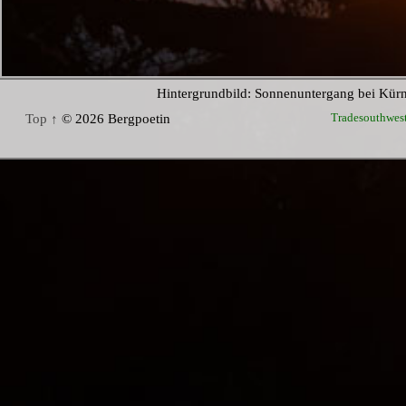
Hintergrundbild: Sonnenuntergang bei Kür
Tradesouthwes
Top ↑
© 2026 Bergpoetin