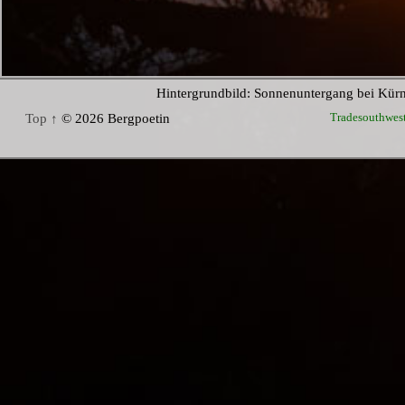
Hintergrundbild: Sonnenuntergang bei Kür
Tradesouthwes
Top ↑
© 2026 Bergpoetin