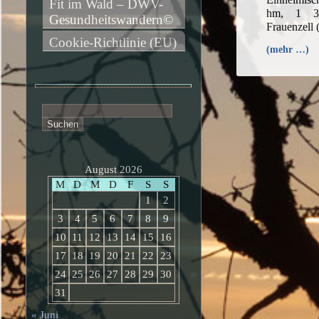
Fit im Wald – DWV-
hm, 1 3/
Gesundheitswandern©
Frauenzell 
Cookie-Richtlinie (EU)
(mehr …)
Suchen
nach:
August 2026
M
D
M
D
F
S
S
1
2
3
4
5
6
7
8
9
10
11
12
13
14
15
16
17
18
19
20
21
22
23
24
25
26
27
28
29
30
31
« Juni