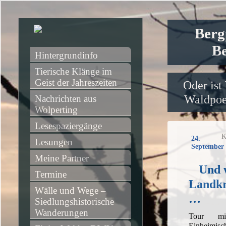
Berg
Be
Hintergrundinfo
Tierische Klänge im 
Geist der Jahreszeiten
Oder ist
Waldpoet
Nachrichten aus 
Wolperting
Lesespaziergänge
K
24.
Lesungen
September 
Meine Partner
Und 
Termine
Landkr
Wälle und Wege – 
…
Siedlungshistorische 
Wanderungen
Tour m
Einheimis