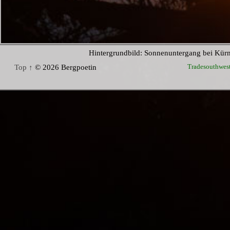
Hintergrundbild: Sonnenuntergang bei Kür
Tradesouthwes
Top ↑
© 2026 Bergpoetin