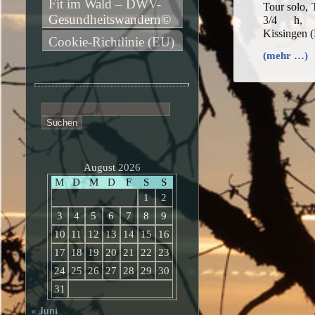
Fit im Wald – DWV-
Tour solo,
Gesundheitswandern©
3/4 h, 
Kissingen 
Cookie-Richtlinie (EU)
(mehr …)
Suchen
nach:
August 2026
M
D
M
D
F
S
S
1
2
3
4
5
6
7
8
9
10
11
12
13
14
15
16
17
18
19
20
21
22
23
24
25
26
27
28
29
30
31
« Juni