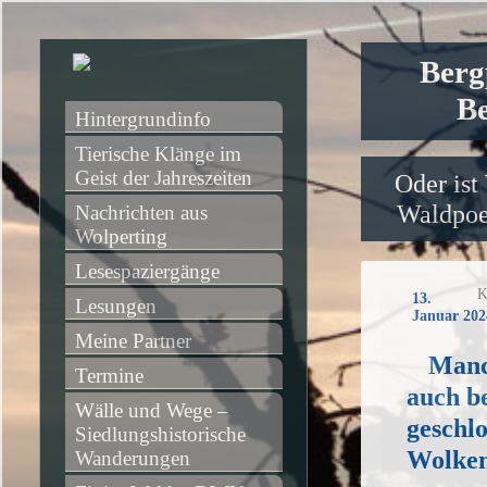
Berg
Be
Hintergrundinfo
Tierische Klänge im 
Geist der Jahreszeiten
Oder ist
Waldpoet
Nachrichten aus 
Wolperting
Lesespaziergänge
K
13.
Lesungen
Januar 202
Meine Partner
Manc
Termine
auch b
Wälle und Wege – 
geschl
Siedlungshistorische 
Wolke
Wanderungen