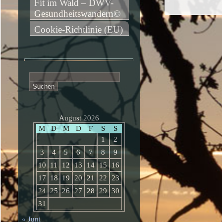
Fit im Wald – DWV-
Gesundheitswandern©
Cookie-Richtlinie (EU)
Suchen
nach:
August 2026
M
D
M
D
F
S
S
1
2
3
4
5
6
7
8
9
10
11
12
13
14
15
16
17
18
19
20
21
22
23
24
25
26
27
28
29
30
31
« Juni