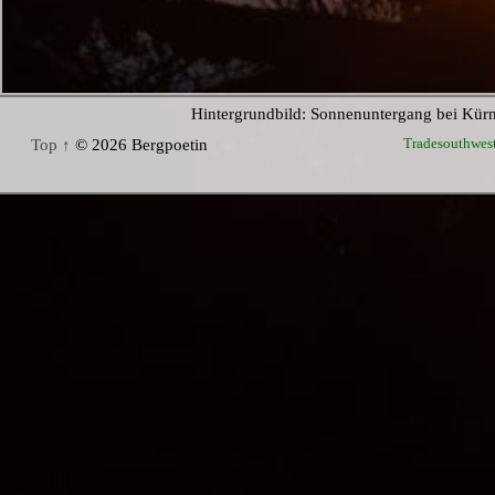
Hintergrundbild: Sonnenuntergang bei Kür
Tradesouthwes
Top ↑
© 2026 Bergpoetin