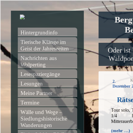
Berg
Be
Hintergrundinfo
Tierische Klänge im 
Geist der Jahreszeiten
Oder ist
Waldpoet
Nachrichten aus 
Wolperting
Lesespaziergänge
K
2.
Lesungen
Dezember 
Meine Partner
Rätse
Termine
Tour solo,
Wälle und Wege – 
1/4 h,
Siedlungshistorische 
Mitterauer
Wanderungen
(mehr …)