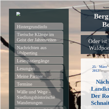
Berg
Be
Hintergrundinfo
Tierische Klänge im 
Geist der Jahreszeiten
Oder ist
Waldpoet
Nachrichten aus 
Wolperting
Lesespaziergänge
K
25. März
Lesungen
2012
Bergpo
Meine Partner
Näch
Termine
Landkr
Wälle und Wege – 
Der Ro
Siedlungshistorische 
Schnai
Wanderungen