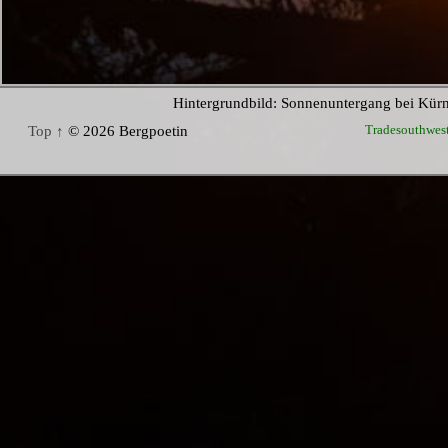
Hintergrundbild: Sonnenuntergang bei Kür
Tradesouthwes
Top ↑
© 2026 Bergpoetin