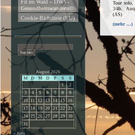
Fit im Wald – DWV-
Tour solo,
Gesundheitswandern©
3/4h, Aus
(AS)
Cookie-Richtlinie (EU)
(mehr …)
Suchen
nach:
August 2026
M
D
M
D
F
S
S
1
2
3
4
5
6
7
8
9
10
11
12
13
14
15
16
17
18
19
20
21
22
23
24
25
26
27
28
29
30
31
« Juni