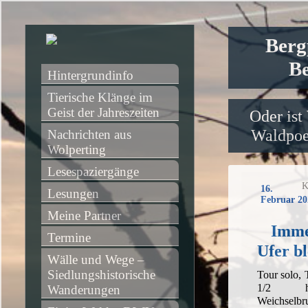
Berg
Be
Hintergrundinfo
Tierische Klänge im 
Geist der Jahreszeiten
Oder ist
Waldpoet
Nachrichten aus 
Wolperting
Lesespaziergänge
K
16.
Lesungen
Februar 20
Meine Partner
Imme
Termine
Ufer b
Wälle und Wege – 
Siedlungshistorische 
Tour solo,
1/2 h,
Wanderungen
Weichselbr