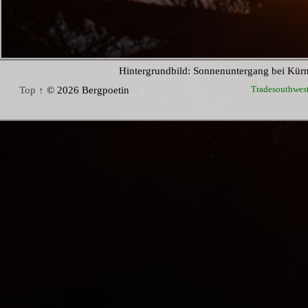
Hintergrundbild: Sonnenuntergang bei Kür
Tradesouthwes
Top ↑
© 2026 Bergpoetin