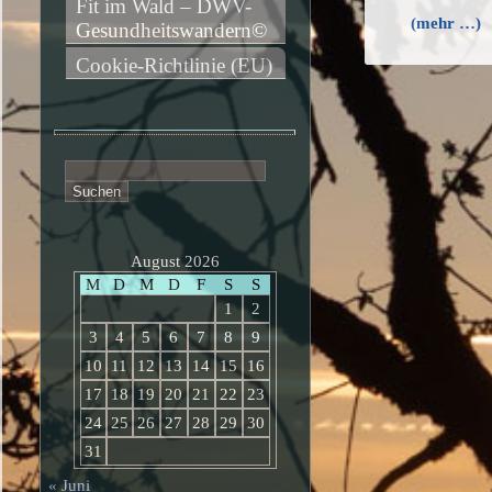
Fit im Wald – DWV-
(mehr …)
Gesundheitswandern©
Cookie-Richtlinie (EU)
Suchen
nach:
August 2026
M
D
M
D
F
S
S
1
2
3
4
5
6
7
8
9
10
11
12
13
14
15
16
17
18
19
20
21
22
23
24
25
26
27
28
29
30
31
« Juni