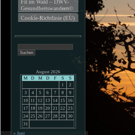
Fit im Wald – DWV-
Gesundheitswandern©
Cookie-Richtlinie (EU)
Suchen
nach:
August 2026
M
D
M
D
F
S
S
1
2
3
4
5
6
7
8
9
10
11
12
13
14
15
16
17
18
19
20
21
22
23
24
25
26
27
28
29
30
31
« Juni