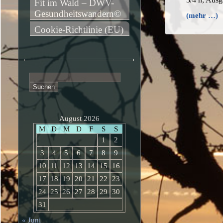
Fit im Wald – DWV-
Gesundheitswandern©
(mehr …)
Cookie-Richtlinie (EU)
Suchen
nach:
August 2026
M
D
M
D
F
S
S
1
2
3
4
5
6
7
8
9
10
11
12
13
14
15
16
17
18
19
20
21
22
23
24
25
26
27
28
29
30
31
« Juni