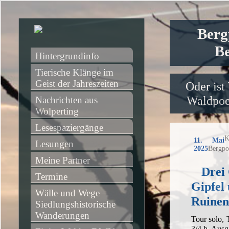
Berg
Be
Hintergrundinfo
Tierische Klänge im 
Geist der Jahreszeiten
Oder ist
Waldpoet
Nachrichten aus 
Wolperting
Lesespaziergänge
K
11. Mai
Lesungen
2025
Bergpo
Meine Partner
Drei 
Termine
Gipfel 
Wälle und Wege – 
Ruinen
Siedlungshistorische 
Wanderungen
Tour solo,
3/4 h, Aus