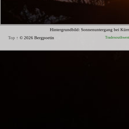
Hintergrundbild: Sonnenuntergang bei Kür
Tradesouthwes
Top ↑
© 2026 Bergpoetin