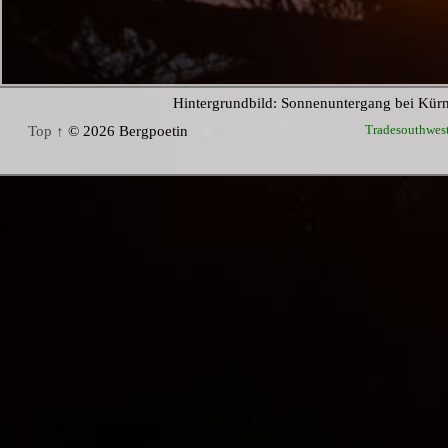
Hintergrundbild: Sonnenuntergang bei Kür
Tradesouthwes
Top ↑
© 2026 Bergpoetin