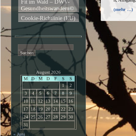
Fit im Wald – DWV-
Gesundheitswandern©
(mehr …)
Cookie-Richtlinie (EU)
Suchen
nach:
August 2026
M
D
M
D
F
S
S
1
2
3
4
5
6
7
8
9
10
11
12
13
14
15
16
17
18
19
20
21
22
23
24
25
26
27
28
29
30
31
« Juni