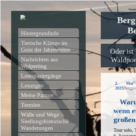
Berg
Be
Hintergrundinfo
Tierische Klänge im 
Geist der Jahreszeiten
Oder ist
Waldpoet
Nachrichten aus 
Wolperting
Lesespaziergänge
K
2. Mai
Lesungen
2025
Bergpo
Meine Partner
Waru
Termine
wenn es
Wälle und Wege – 
großen
Siedlungshistorische 
Wanderungen
Tour solo,
h, Ausgang