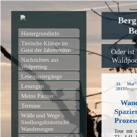
Berg
Be
Hintergrundinfo
Tierische Klänge im 
Geist der Jahreszeiten
Oder ist
Waldpoet
Nachrichten aus 
Wolperting
Lesespaziergänge
K
31. Mai
Lesungen
2015
Bergpo
Meine Partner
Wand
Termine
Spazie
Wälle und Wege – 
Prozes
Siedlungshistorische 
Wanderungen
Tour mit 
T1, 4,41 