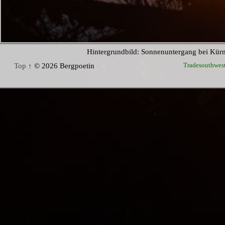
Hintergrundbild: Sonnenuntergang bei Kür
Tradesouthwes
Top ↑
© 2026 Bergpoetin