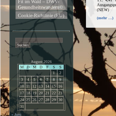
Fit im Wald – DWV-
Ausgangs
Gesundheitswandern©
(NEW)
Cookie-Richtlinie (EU)
(mehr …)
Suchen
nach:
August 2026
M
D
M
D
F
S
S
1
2
3
4
5
6
7
8
9
10
11
12
13
14
15
16
17
18
19
20
21
22
23
24
25
26
27
28
29
30
31
« Juni