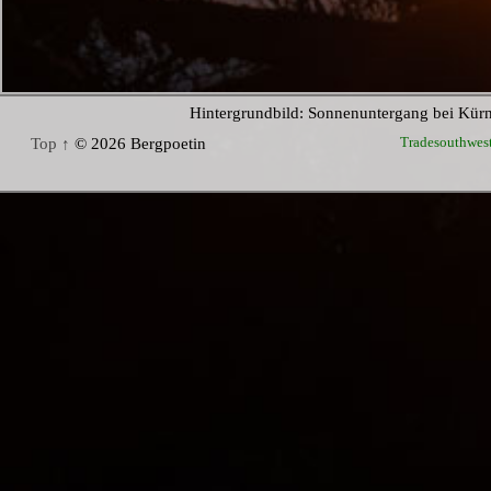
Hintergrundbild: Sonnenuntergang bei Kür
Tradesouthwes
Top ↑
© 2026 Bergpoetin