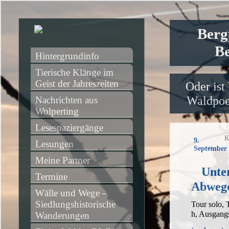
Berg
Be
Hintergrundinfo
Tierische Klänge im 
Geist der Jahreszeiten
Oder ist
Waldpoet
Nachrichten aus 
Wolperting
Lesespaziergänge
K
9.
Lesungen
September 
Meine Partner
Unte
Termine
Abweg
Wälle und Wege – 
Siedlungshistorische 
Tour solo, 
h, Ausgang
Wanderungen