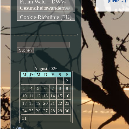
(mehr …)
Fit im Wald – DWV-
Gesundheitswandern©
Cookie-Richtlinie (EU)
Suchen
nach:
August 2026
M
D
M
D
F
S
S
1
2
3
4
5
6
7
8
9
10
11
12
13
14
15
16
17
18
19
20
21
22
23
24
25
26
27
28
29
30
31
« Juni