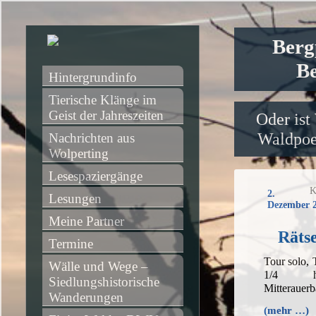
Berg
Be
Hintergrundinfo
Tierische Klänge im 
Geist der Jahreszeiten
Oder ist
Waldpoet
Nachrichten aus 
Wolperting
Lesespaziergänge
K
2.
Lesungen
Dezember 
Meine Partner
Rätse
Termine
Tour solo,
Wälle und Wege – 
1/4 h,
Siedlungshistorische 
Mitterauer
Wanderungen
(mehr …)