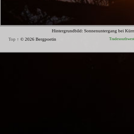
Hintergrundbild: Sonnenuntergang bei Kür
Tradesouthwes
Top ↑
© 2026 Bergpoetin