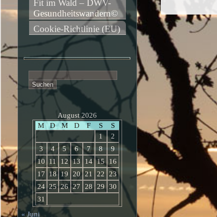
Fit im Wald – DWV-
Gesundheitswandern©
Cookie-Richtlinie (EU)
Suchen
nach:
August 2026
M
D
M
D
F
S
S
1
2
3
4
5
6
7
8
9
10
11
12
13
14
15
16
17
18
19
20
21
22
23
24
25
26
27
28
29
30
31
« Juni