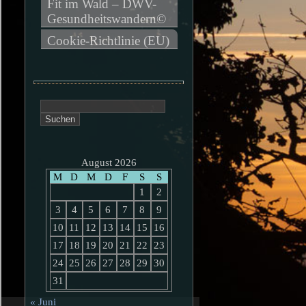
Fit im Wald – DWV-
Gesundheitswandern©
Cookie-Richtlinie (EU)
Suchen
nach:
August 2026
M
D
M
D
F
S
S
1
2
3
4
5
6
7
8
9
10
11
12
13
14
15
16
17
18
19
20
21
22
23
24
25
26
27
28
29
30
31
« Juni