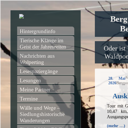
Berg
Be
Hintergrundinfo
Tierische Klänge im 
Geist der Jahreszeiten
Oder ist
Waldpoet
Nachrichten aus 
Wolperting
Lesespaziergänge
K
28. Mai
Lesungen
2026
Bergpo
Meine Partner
Ausk
Termine
Tour mit G
Wälle und Wege – 
10,47 km
Siedlungshistorische 
Ausgangspu
Wanderungen
(mehr …)