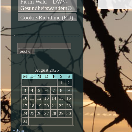
Fit im Wald – DWV-
Gesundheitswandern©
Cookie-Richtlinie (EU)
Suchen
nach:
August 2026
M
D
M
D
F
S
S
1
2
3
4
5
6
7
8
9
10
11
12
13
14
15
16
17
18
19
20
21
22
23
24
25
26
27
28
29
30
31
« Juni