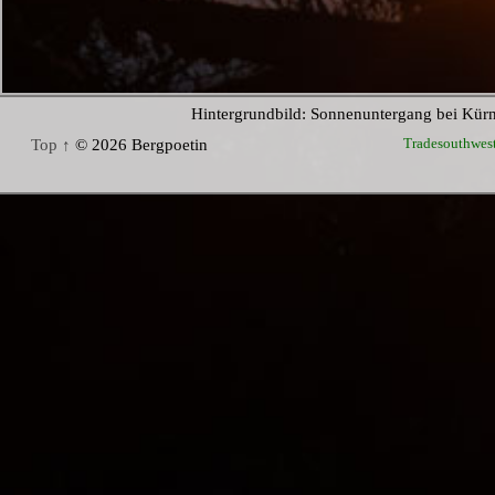
Hintergrundbild: Sonnenuntergang bei Kür
Tradesouthwes
Top ↑
© 2026 Bergpoetin