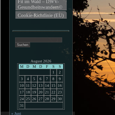
Fit im Wald – DWV-
Gesundheitswandern©
Cookie-Richtlinie (EU)
Suchen
nach:
August 2026
M
D
M
D
F
S
S
1
2
3
4
5
6
7
8
9
10
11
12
13
14
15
16
17
18
19
20
21
22
23
24
25
26
27
28
29
30
31
« Juni