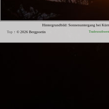
Hintergrundbild: Sonnenuntergang bei Kür
Tradesouthwes
Top ↑
© 2026 Bergpoetin