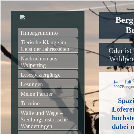
Berg
Be
Hintergrundinfo
Tierische Klänge im 
Geist der Jahreszeiten
Oder ist
Waldpoet
Nachrichten aus 
Wolperting
Lesespaziergänge
K
14. Juli
Lesungen
2007
Bergpo
Meine Partner
Spaz
Termine
Lofere
Wälle und Wege – 
höchste
Siedlungshistorische 
dabei n
Wanderungen