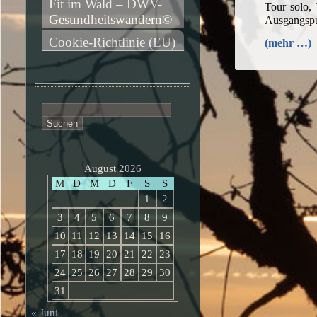
Fit im Wald – DWV-
Tour solo,
Gesundheitswandern©
Ausgangspu
Cookie-Richtlinie (EU)
(mehr …)
Suchen
nach:
August 2026
M
D
M
D
F
S
S
1
2
3
4
5
6
7
8
9
10
11
12
13
14
15
16
17
18
19
20
21
22
23
24
25
26
27
28
29
30
31
« Juni