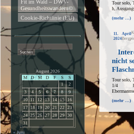
Fit im Wald – DWV-
Tour solo,
Gesundheitswandern©
h, Ausgang
Cookie-Richtlinie (EU)
(mehr …)
K
11. April
2024
Bergpo
Suchen
Inter
nach:
nicht 
Flasch
August 2026
M
D
M
D
F
S
S
Tour solo,
1
2
1/4 h,
Ebermannsd
3
4
5
6
7
8
9
10
11
12
13
14
15
16
(mehr …)
17
18
19
20
21
22
23
24
25
26
27
28
29
30
31
« Juni