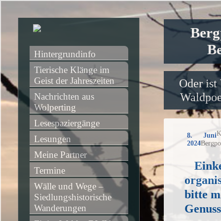
Berg
Be
Hintergrundinfo
Tierische Klänge im 
Geist der Jahreszeiten
Oder ist
Waldpoet
Nachrichten aus 
Wolperting
Lesespaziergänge
K
8. Juni
Lesungen
2024
Bergpo
Meine Partner
Eink
Termine
organi
Wälle und Wege – 
bitte m
Siedlungshistorische 
Genuss
Wanderungen