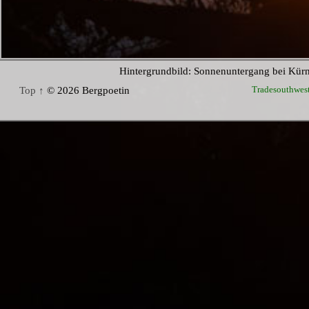
Hintergrundbild: Sonnenuntergang bei Kür
Tradesouthwes
Top ↑
© 2026 Bergpoetin