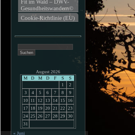
Fit im Wald – DWV-
Gesundheitswandern©
Cookie-Richtlinie (EU)
Suchen
nach:
August 2026
M
D
M
D
F
S
S
1
2
3
4
5
6
7
8
9
10
11
12
13
14
15
16
17
18
19
20
21
22
23
24
25
26
27
28
29
30
31
« Juni