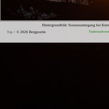
Hintergrundbild: Sonnenuntergang bei Kür
Tradesouthwes
Top ↑
© 2026 Bergpoetin