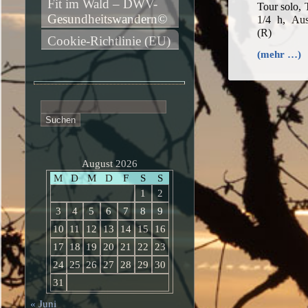
Fit im Wald – DWV-
Tour solo,
Gesundheitswandern©
1/4 h, Aus
(R)
Cookie-Richtlinie (EU)
(mehr …)
Suchen
nach:
August 2026
M
D
M
D
F
S
S
1
2
3
4
5
6
7
8
9
10
11
12
13
14
15
16
17
18
19
20
21
22
23
24
25
26
27
28
29
30
31
« Juni