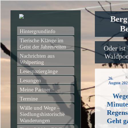
Berg
Be
Hintergrundinfo
Tierische Klänge im 
Geist der Jahreszeiten
Oder ist
Waldpoet
Nachrichten aus 
Wolperting
Lesespaziergänge
K
26.
Lesungen
August 202
Meine Partner
Wege
Termine
Minute
Wälle und Wege – 
Regens
Siedlungshistorische 
Geht ga
Wanderungen