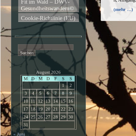
Fit im Wald – DWV-
Gesundheitswandern©
(mehr …)
Cookie-Richtlinie (EU)
Suchen
nach:
August 2026
M
D
M
D
F
S
S
1
2
3
4
5
6
7
8
9
10
11
12
13
14
15
16
17
18
19
20
21
22
23
24
25
26
27
28
29
30
31
« Juni