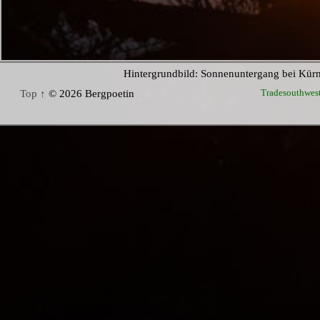
Hintergrundbild: Sonnenuntergang bei Kür
Tradesouthwes
Top ↑
© 2026 Bergpoetin