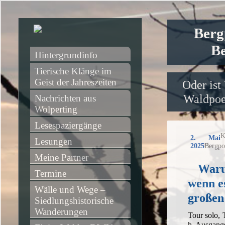
Berg
Be
Hintergrundinfo
Tierische Klänge im 
Geist der Jahreszeiten
Oder ist
Waldpoet
Nachrichten aus 
Wolperting
Lesespaziergänge
K
2. Mai
Lesungen
2025
Bergpo
Meine Partner
Waru
Termine
wenn es
Wälle und Wege – 
großen
Siedlungshistorische 
Wanderungen
Tour solo,
h, Ausgang