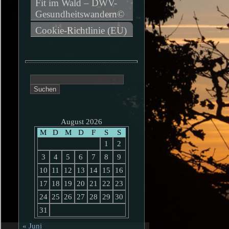
Fit im Wald – DWV-
Gesundheitswandern©
Cookie-Richtlinie (EU)
Suchen
nach:
August 2026
M
D
M
D
F
S
S
1
2
3
4
5
6
7
8
9
10
11
12
13
14
15
16
17
18
19
20
21
22
23
24
25
26
27
28
29
30
31
« Juni