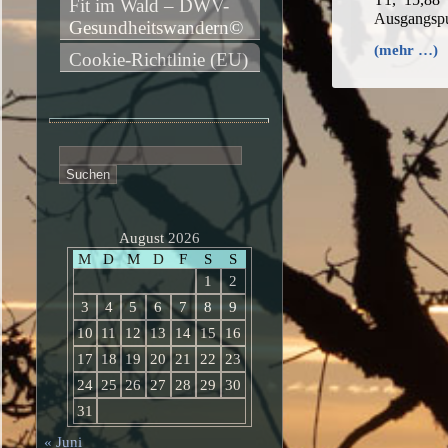
Fit im Wald – DWV-
Ausgangspu
Gesundheitswandern©
(mehr …)
Cookie-Richtlinie (EU)
Suchen
nach:
August 2026
M
D
M
D
F
S
S
1
2
3
4
5
6
7
8
9
10
11
12
13
14
15
16
17
18
19
20
21
22
23
24
25
26
27
28
29
30
31
« Juni