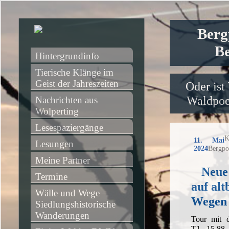
Berg
Be
Hintergrundinfo
Tierische Klänge im 
Geist der Jahreszeiten
Oder ist
Waldpoet
Nachrichten aus 
Wolperting
Lesespaziergänge
K
11. Mai
Lesungen
2024
Bergpo
Meine Partner
Neue
Termine
auf al
Wälle und Wege – 
Wegen
Siedlungshistorische 
Wanderungen
Tour mit 
T1, 15,88