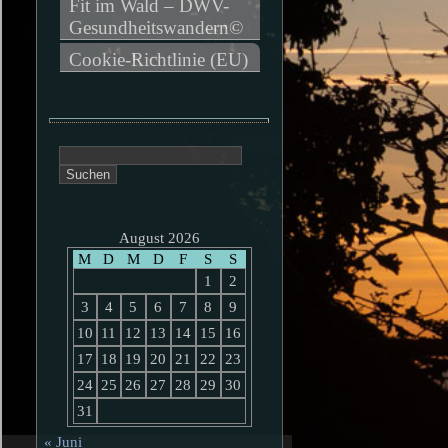
Fit im Wald – DWV-
Gesundheitswandern©
Cookie-Richtlinie (EU)
Suchen
nach:
August 2026
M
D
M
D
F
S
S
1
2
3
4
5
6
7
8
9
10
11
12
13
14
15
16
17
18
19
20
21
22
23
24
25
26
27
28
29
30
31
« Juni