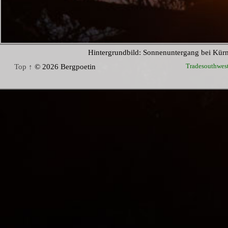
Hintergrundbild: Sonnenuntergang bei Kür
Tradesouthwes
Top ↑
© 2026 Bergpoetin