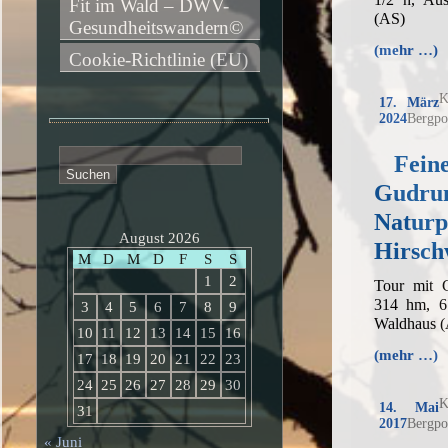
Fit im Wald – DWV-
(AS)
Gesundheitswandern©
(mehr …)
Cookie-Richtlinie (EU)
K
17. März
2024
Bergpo
Suchen
Fein
nach:
Gudru
Naturp
August 2026
Hirsch
M
D
M
D
F
S
S
1
2
Tour mit 
314 hm, 6
3
4
5
6
7
8
9
Waldhaus 
10
11
12
13
14
15
16
(mehr …)
17
18
19
20
21
22
23
24
25
26
27
28
29
30
K
14. Mai
31
2017
Bergpo
« Juni