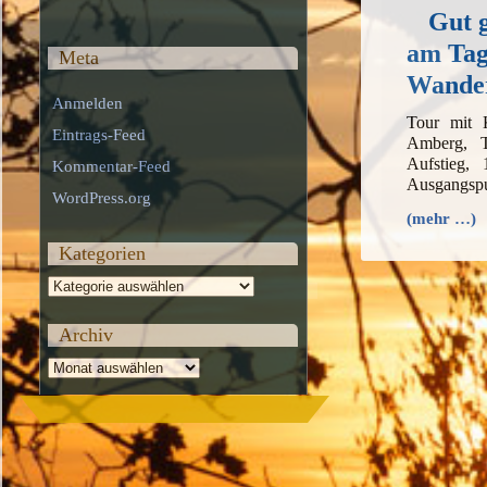
Gut 
am Tag
Meta
Wande
Anmelden
Tour mit
Eintrags-Feed
Amberg, 
Aufstieg,
Kommentar-Feed
Ausgangsp
WordPress.org
(mehr …)
Kategorien
Kategorien
Archiv
Archiv