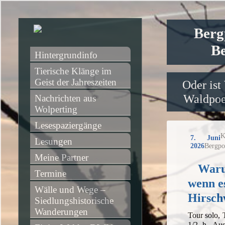
Berg
Be
Hintergrundinfo
Tierische Klänge im 
Geist der Jahreszeiten
Oder ist
Waldpoet
Nachrichten aus 
Wolperting
Lesespaziergänge
K
7. Juni
Lesungen
2026
Bergpo
Meine Partner
Waru
Termine
wenn e
Wälle und Wege – 
Hirsch
Siedlungshistorische 
Wanderungen
Tour solo,
1/2 h, Aus