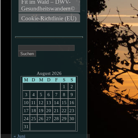
Fit im Wald – DWV-
Gesundheitswandern©
Cookie-Richtlinie (EU)
Suchen
nach:
August 2026
M
D
M
D
F
S
S
1
2
3
4
5
6
7
8
9
10
11
12
13
14
15
16
17
18
19
20
21
22
23
24
25
26
27
28
29
30
31
« Juni