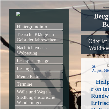
Berg
Be
Hintergrundinfo
Tierische Klänge im 
Geist der Jahreszeiten
Oder ist
Waldpoet
Nachrichten aus 
Wolperting
Lesespaziergänge
K
28.
Lesungen
August 200
Meine Partner
Heil
Termine
r on to
Wälle und Wege – 
Rundw
Siedlungshistorische 
Erfris
Wanderungen