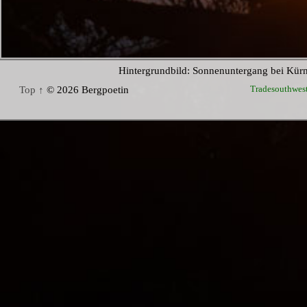
Hintergrundbild: Sonnenuntergang bei Kür
Tradesouthwes
Top ↑
© 2026 Bergpoetin