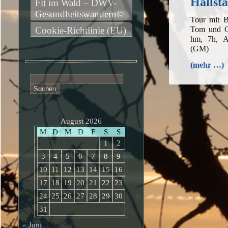
Hallstä
Fit im Wald – DWV-
Gesundheitswandern©
Tour mit B
Tom und C
Cookie-Richtlinie (EU)
hm, 7h, Au
(GM)
(mehr …)
Suchen
nach:
August 2026
M
D
M
D
F
S
S
1
2
3
4
5
6
7
8
9
10
11
12
13
14
15
16
17
18
19
20
21
22
23
24
25
26
27
28
29
30
31
« Juni