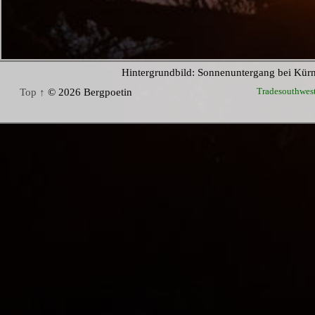
Hintergrundbild: Sonnenuntergang bei Kür
Tradesouthwes
Top ↑
© 2026 Bergpoetin