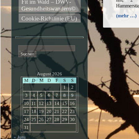
Fit im Wald – DWV-
Hammersti
Gesundheitswandern©
(mehr …)
Cookie-Richtlinie (EU)
Suchen
nach:
August 2026
M
D
M
D
F
S
S
1
2
3
4
5
6
7
8
9
10
11
12
13
14
15
16
17
18
19
20
21
22
23
24
25
26
27
28
29
30
31
« Juni