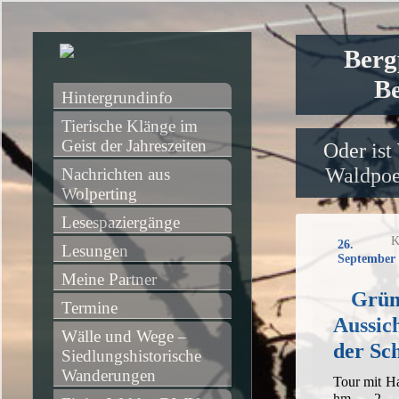
Berg
Be
Hintergrundinfo
Tierische Klänge im 
Geist der Jahreszeiten
Oder ist
Waldpoet
Nachrichten aus 
Wolperting
Lesespaziergänge
K
26.
Lesungen
September 
Meine Partner
Grün
Termine
Aussic
Wälle und Wege – 
der Sc
Siedlungshistorische 
Wanderungen
Tour mit H
hm, 2 1/