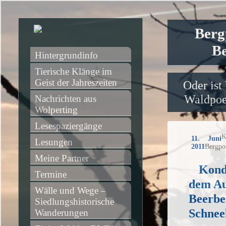
Berg
Be
Hintergrundinfo
Tierische Klänge im 
Geist der Jahreszeiten
Oder ist
Waldpoet
Nachrichten aus 
Wolperting
Lesespaziergänge
K
11. Juni
Lesungen
2011
Bergpo
Meine Partner
Kondi
Termine
dem Au
Wälle und Wege – 
Beerbe
Siedlungshistorische 
Schnee
Wanderungen