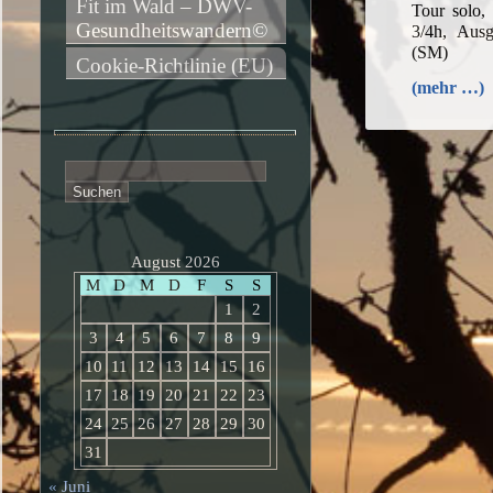
Fit im Wald – DWV-
Tour solo,
Gesundheitswandern©
3/4h, Ausg
(SM)
Cookie-Richtlinie (EU)
(mehr …)
Suchen
nach:
August 2026
M
D
M
D
F
S
S
1
2
3
4
5
6
7
8
9
10
11
12
13
14
15
16
17
18
19
20
21
22
23
24
25
26
27
28
29
30
31
« Juni