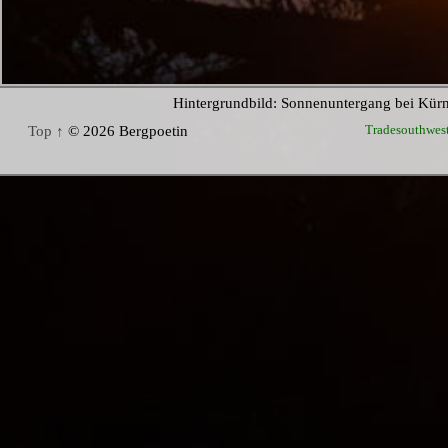
Hintergrundbild: Sonnenuntergang bei Kür
Tradesouthwes
Top ↑
© 2026 Bergpoetin