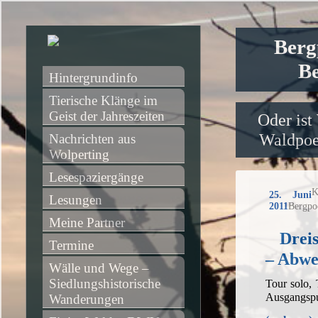
Berg
Be
Hintergrundinfo
Tierische Klänge im 
Geist der Jahreszeiten
Oder ist
Waldpoet
Nachrichten aus 
Wolperting
Lesespaziergänge
K
25. Juni
Lesungen
2011
Bergpo
Meine Partner
Drei
Termine
– Abwe
Wälle und Wege – 
Siedlungshistorische 
Tour solo,
Ausgangsp
Wanderungen