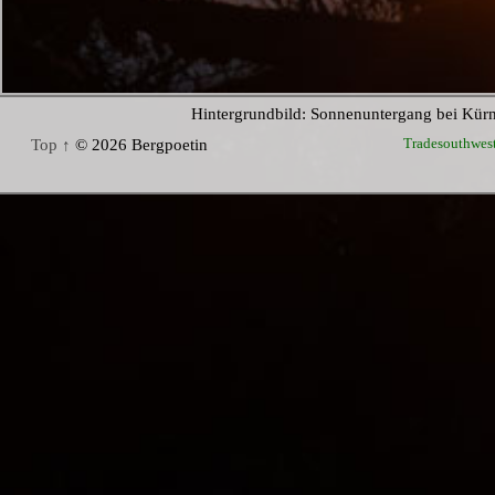
Hintergrundbild: Sonnenuntergang bei Kür
Tradesouthwes
Top ↑
© 2026 Bergpoetin