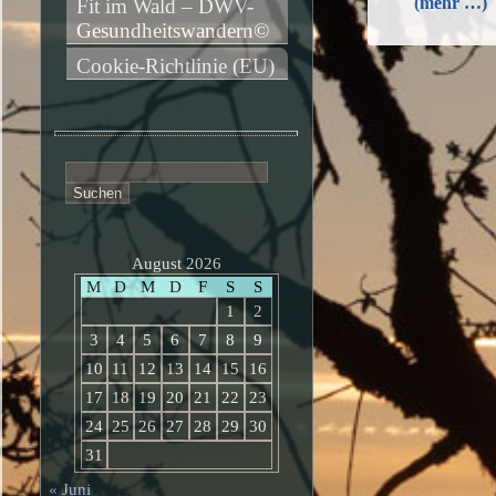
(mehr …)
Fit im Wald – DWV-
Gesundheitswandern©
Cookie-Richtlinie (EU)
Suchen
nach:
August 2026
M
D
M
D
F
S
S
1
2
3
4
5
6
7
8
9
10
11
12
13
14
15
16
17
18
19
20
21
22
23
24
25
26
27
28
29
30
31
« Juni