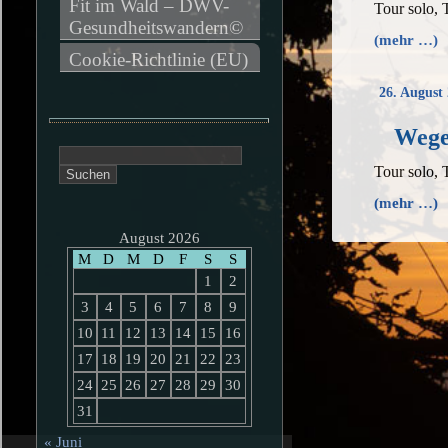
Fit im Wald – DWV-
Tour solo, 
Gesundheitswandern©
(mehr …)
Cookie-Richtlinie (EU)
26. August
Wege
Suchen
Tour solo, 
nach:
(mehr …)
August 2026
M
D
M
D
F
S
S
1
2
3
4
5
6
7
8
9
10
11
12
13
14
15
16
17
18
19
20
21
22
23
24
25
26
27
28
29
30
31
« Juni