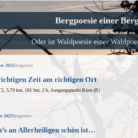
Bergpoesie einer Ber
Oder ist Waldpoesie einer Waldpoet
er 2025
Bergpoetin
ichtigen Zeit am richtigen Ort
T2, 5,79 km, 181 hm, 2 h, Ausgangspunkt Kürn (R)
r 2025
Bergpoetin
s an Allerheiligen schön ist…