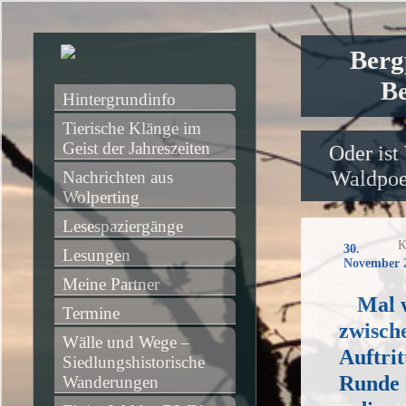
Berg
Be
Hintergrundinfo
Tierische Klänge im 
Geist der Jahreszeiten
Oder ist
Waldpoet
Nachrichten aus 
Wolperting
Lesespaziergänge
K
30.
Lesungen
November 
Meine Partner
Mal 
Termine
zwisch
Wälle und Wege – 
Auftrit
Siedlungshistorische 
Runde 
Wanderungen