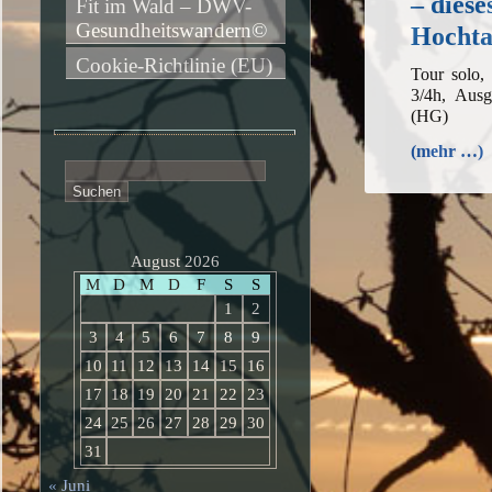
– diese
Fit im Wald – DWV-
Gesundheitswandern©
Hochta
Cookie-Richtlinie (EU)
Tour solo,
3/4h, Ausg
(HG)
(mehr …)
Suchen
nach:
August 2026
M
D
M
D
F
S
S
1
2
3
4
5
6
7
8
9
10
11
12
13
14
15
16
17
18
19
20
21
22
23
24
25
26
27
28
29
30
31
« Juni