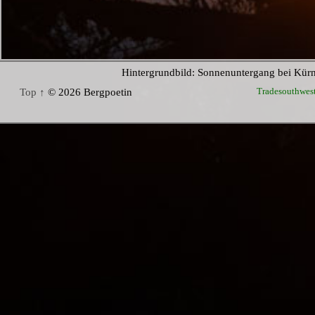
Hintergrundbild: Sonnenuntergang bei Kür
Tradesouthwes
Top ↑
© 2026 Bergpoetin