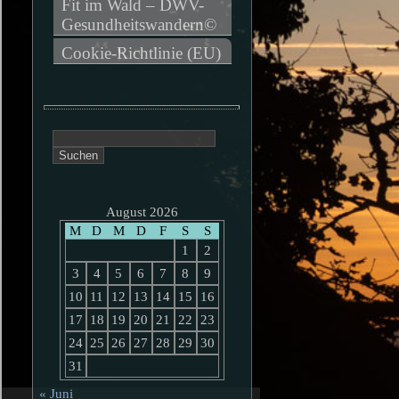
Fit im Wald – DWV-
Gesundheitswandern©
Cookie-Richtlinie (EU)
Suchen
nach:
August 2026
M
D
M
D
F
S
S
1
2
3
4
5
6
7
8
9
10
11
12
13
14
15
16
17
18
19
20
21
22
23
24
25
26
27
28
29
30
31
« Juni