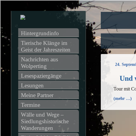
Hintergrundinfo
Tierische Klänge im 
Geist der Jahreszeiten
Nachrichten aus 
24. Septem
Wolperting
Lesespaziergänge
Und 
Lesungen
Tour mit Co
Meine Partner
(mehr …)
Termine
Wälle und Wege – 
Siedlungshistorische 
Wanderungen