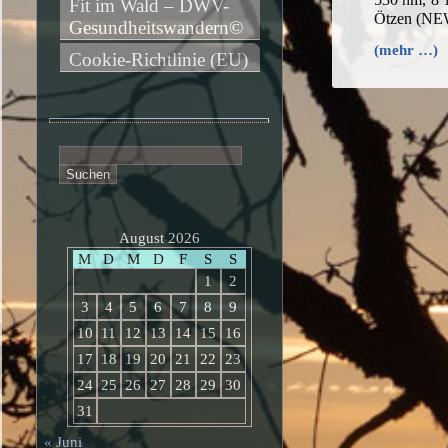
Fit im Wald – DWV-
Ötzen (NE
Gesundheitswandern©
(mehr …)
Cookie-Richtlinie (EU)
Suchen
nach:
August 2026
M
D
M
D
F
S
S
1
2
3
4
5
6
7
8
9
10
11
12
13
14
15
16
17
18
19
20
21
22
23
24
25
26
27
28
29
30
31
« Juni