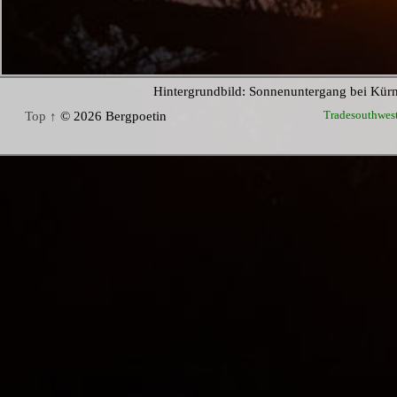
Hintergrundbild: Sonnenuntergang bei Kür
Tradesouthwes
Top ↑
© 2026 Bergpoetin