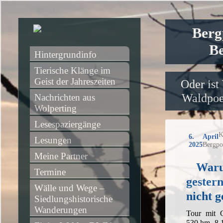
Berg
Be
Hintergrundinfo
Tierische Klänge im 
Geist der Jahreszeiten
Oder ist
Waldpoet
Nachrichten aus 
Wolperting
Lesespaziergänge
K
6. April
Lesungen
2025
Bergpo
Meine Partner
Waru
Termine
gester
Wälle und Wege – 
nicht 
Siedlungshistorische 
Wanderungen
Tour mit 
530 hm, 8 