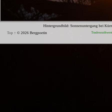
Hintergrundbild: Sonnenuntergang bei Kür
Tradesouthwes
Top ↑
© 2026 Bergpoetin