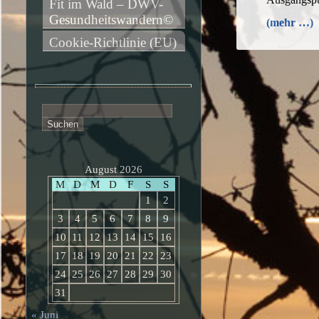
Fit im Wald – DWV-
Gesundheitswandern©
(mehr …)
Cookie-Richtlinie (EU)
Suchen
nach:
August 2026
M
D
M
D
F
S
S
1
2
3
4
5
6
7
8
9
10
11
12
13
14
15
16
17
18
19
20
21
22
23
24
25
26
27
28
29
30
31
« Juni