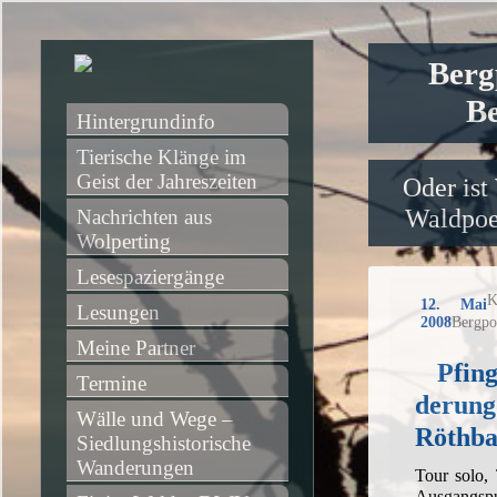
Berg
Be
Hintergrundinfo
Tierische Klänge im 
Geist der Jahreszeiten
Oder ist
Waldpoet
Nachrichten aus 
Wolperting
Lesespaziergänge
K
12. Mai
Lesungen
2008
Bergpo
Meine Partner
Pfin
Termine
derung
Wälle und Wege – 
Röthba
Siedlungshistorische 
Wanderungen
Tour solo,
Ausgangsp