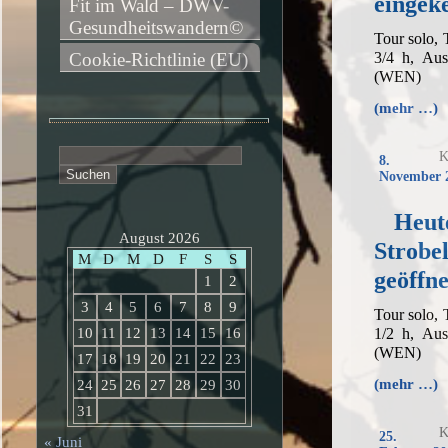
eingek
Fit im Wald – DWV-
Gesundheitswandern©
Tour solo,
3/4 h, Au
Cookie-Richtlinie (EU)
(WEN)
(mehr …)
Suchen
K
8.
nach:
November 
Heut
August 2026
Strobe
M
D
M
D
F
S
S
geöffne
1
2
3
4
5
6
7
8
9
Tour solo,
1/2 h, Au
10
11
12
13
14
15
16
(WEN)
17
18
19
20
21
22
23
(mehr …)
24
25
26
27
28
29
30
31
K
25.
« Juni