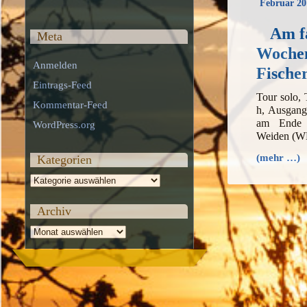
Februar 20
Am f
Meta
Wochen
Anmelden
Fische
Eintrags-Feed
Tour solo,
Kommentar-Feed
h, Ausgang
am Ende 
WordPress.org
Weiden (W
(mehr …)
Kategorien
Kategorien
Archiv
Archiv