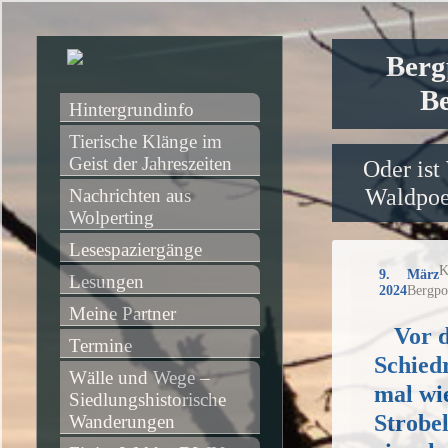
Berg
Be
Hintergrundinfo
Tierische Klänge im 
Geist der Jahreszeiten
Oder ist
Waldpoet
Nachrichten aus 
Wolperting
Lesespaziergänge
K
9. März
Lesungen
2024
Bergpo
Meine Partner
Vor 
Termine
Schiedr
Wälle und Wege – 
mal wi
Siedlungshistorische 
Strobe
Wanderungen