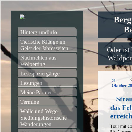
Berg
Be
Hintergrundinfo
Tierische Klänge im 
Geist der Jahreszeiten
Oder ist
Waldpoet
Nachrichten aus 
Wolperting
Lesespaziergänge
K
21.
Lesungen
Oktober 20
Meine Partner
Stra
Termine
das Fel
Wälle und Wege – 
erreic
Siedlungshistorische 
Wanderungen
Tour mit C
5h, Ausgang