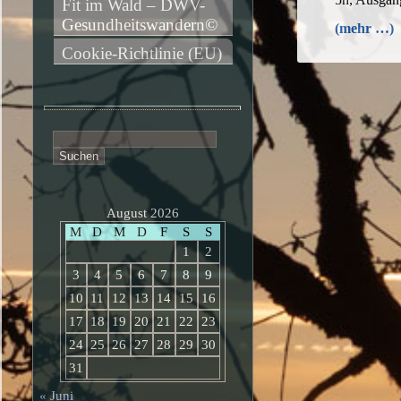
Fit im Wald – DWV-
Gesundheitswandern©
(mehr …)
Cookie-Richtlinie (EU)
Suchen
nach:
August 2026
M
D
M
D
F
S
S
1
2
3
4
5
6
7
8
9
10
11
12
13
14
15
16
17
18
19
20
21
22
23
24
25
26
27
28
29
30
31
« Juni