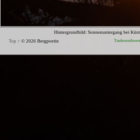
Hintergrundbild: Sonnenuntergang bei Kür
Tradesouthwes
Top ↑
© 2026 Bergpoetin