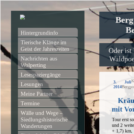
Berg
Be
Hintergrundinfo
Tierische Klänge im 
Geist der Jahreszeiten
Oder ist
Waldpoet
Nachrichten aus 
Wolperting
Lesespaziergänge
K
3. Juli
Lesungen
2014
Bergpo
Meine Partner
Kräu
Termine
mit Vor
Wälle und Wege – 
Siedlungshistorische 
Tour erst so
und 2 weit
Wanderungen
+ 1,7) km,