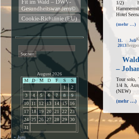
Fit im Wald – DWV-
1/2) h,
Gesundheitswandern©
Hammermü
Hotel Seena
Cookie-Richtlinie (EU)
(mehr …)
K
11. Juli
2013
Bergpo
Suchen
nach:
Waldn
– Joha
August 2026
Tour solo,
M
D
M
D
F
S
S
1/4 h, Aus
1
2
(NEW)
3
4
5
6
7
8
9
(mehr …)
10
11
12
13
14
15
16
17
18
19
20
21
22
23
24
25
26
27
28
29
30
31
« Juni