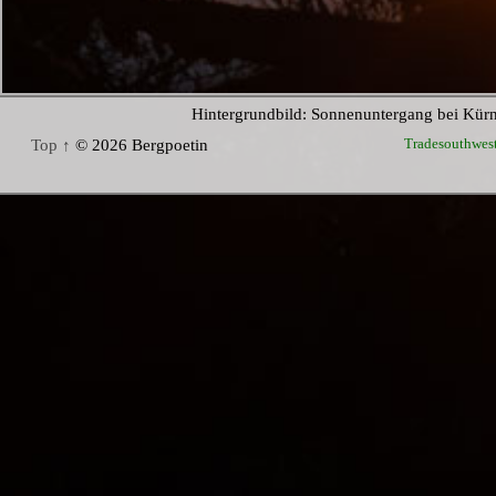
Hintergrundbild: Sonnenuntergang bei Kür
Tradesouthwes
Top ↑
© 2026 Bergpoetin