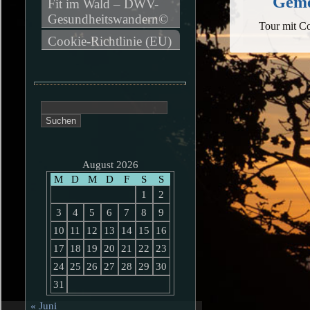
Geme
Fit im Wald – DWV-
Gesundheitswandern©
Tour mit Co
Cookie-Richtlinie (EU)
Suchen
nach:
August 2026
M
D
M
D
F
S
S
1
2
3
4
5
6
7
8
9
10
11
12
13
14
15
16
17
18
19
20
21
22
23
24
25
26
27
28
29
30
31
« Juni