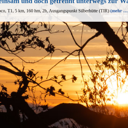
insam und doch getrennt unterwegs zur W
co, T1, 5 km, 160 hm, 2h, Ausgangspunkt Silberhütte (TIR)
(mehr …