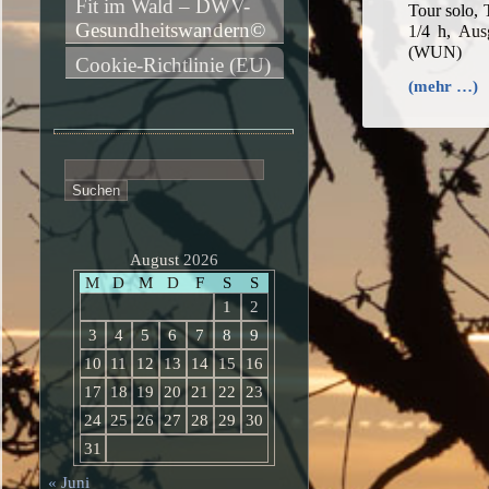
Fit im Wald – DWV-
Tour solo,
Gesundheitswandern©
1/4 h, Aus
(WUN)
Cookie-Richtlinie (EU)
(mehr …)
Suchen
nach:
August 2026
M
D
M
D
F
S
S
1
2
3
4
5
6
7
8
9
10
11
12
13
14
15
16
17
18
19
20
21
22
23
24
25
26
27
28
29
30
31
« Juni