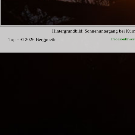
Hintergrundbild: Sonnenuntergang bei Kür
Tradesouthwes
Top ↑
© 2026 Bergpoetin