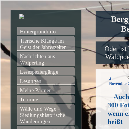
Berg
Be
Hintergrundinfo
Tierische Klänge im 
Geist der Jahreszeiten
Oder ist
Waldpoet
Nachrichten aus 
Wolperting
Lesespaziergänge
K
4.
Lesungen
November 
Meine Partner
Auch
Termine
300 Fot
Wälle und Wege – 
wenn e
Siedlungshistorische 
heißt
Wanderungen