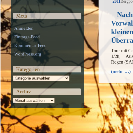
2011
Bergpo
Nach
Meta
Vorwal
Anmelden
kleine
Eintrags-Feed
Überra
Kommentar-Feed
Tour mit C
WordPress.org
1/2h, Au
Regen (SA
Kategorien
(mehr …)
Kategorien
Archiv
Archiv