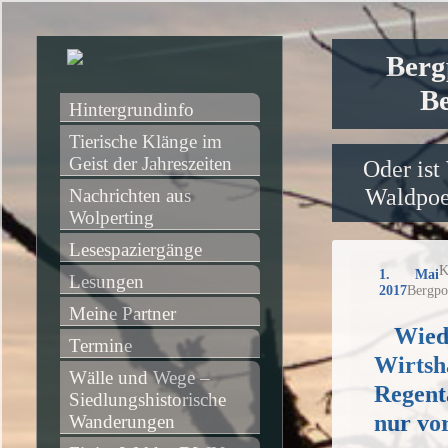
Berg
Be
Hintergrundinfo
Tierische Klänge im 
Geist der Jahreszeiten
Oder ist
Waldpoet
Nachrichten aus 
Wolperting
Lesespaziergänge
K
1. Mai
Lesungen
2017
Bergpo
Meine Partner
Wied
Termine
Wirtsh
Wälle und Wege – 
Regenta
Siedlungshistorische 
nur vo
Wanderungen