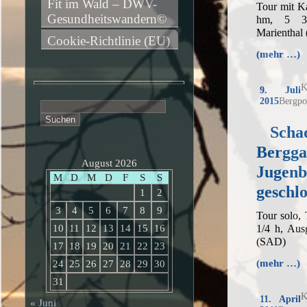
Fit im Wald – DWV-
Tour mit K
Gesundheitswandern©
hm, 5 3/
Marienthal 
Cookie-Richtlinie (EU)
(mehr …)
K
9. Juli
2015
Bergpo
Suchen
nach:
Schad
Bergga
August 2026
Jugenb
M
D
M
D
F
S
S
geschlo
1
2
3
4
5
6
7
8
9
Tour solo,
1/4 h, Aus
10
11
12
13
14
15
16
(SAD)
17
18
19
20
21
22
23
(mehr …)
24
25
26
27
28
29
30
31
K
11. April
« Juni