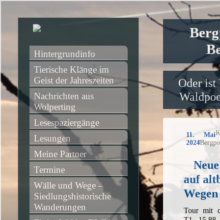
Berg
Be
Hintergrundinfo
Tierische Klänge im 
Geist der Jahreszeiten
Oder ist
Waldpoet
Nachrichten aus 
Wolperting
Lesespaziergänge
K
11. Mai
Lesungen
2024
Bergpo
Meine Partner
Neue
Termine
auf al
Wälle und Wege – 
Wegen
Siedlungshistorische 
Wanderungen
Tour mit 
T1, 15,88