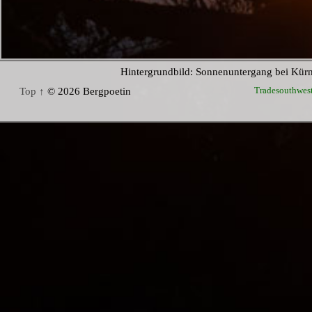
Hintergrundbild: Sonnenuntergang bei Kür
Tradesouthwes
Top ↑
© 2026 Bergpoetin