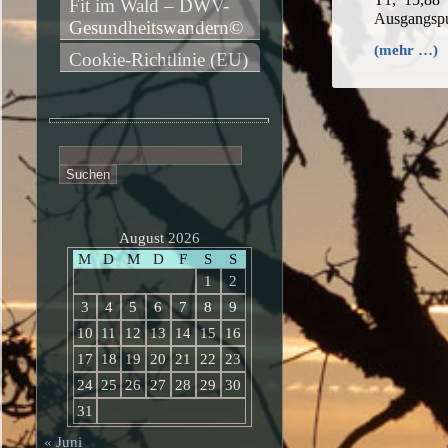
Fit im Wald – DWV-
Ausgangspu
Gesundheitswandern©
(mehr …)
Cookie-Richtlinie (EU)
Suchen
nach:
August 2026
M
D
M
D
F
S
S
1
2
3
4
5
6
7
8
9
10
11
12
13
14
15
16
17
18
19
20
21
22
23
24
25
26
27
28
29
30
31
« Juni