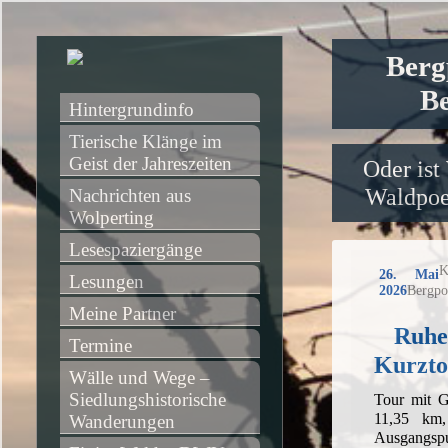
Berg
Be
Hintergrundinfo
Tierische Klänge im 
Geist der Jahreszeiten
Oder ist
Waldpoet
Nachrichten aus 
Wolperting
Lesespaziergänge
K
26. Mai
Lesungen
2026
Bergpo
Meine Partner
Ruhe
Termine
Kurzto
Wälle und Wege – 
Siedlungshistorische 
Tour mit G
11,35 km
Wanderungen
Ausgangsp