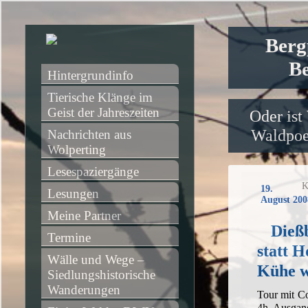
Berg
Be
Hintergrundinfo
Tierische Klänge im 
Geist der Jahreszeiten
Oder ist
Waldpoet
Nachrichten aus 
Wolperting
Lesespaziergänge
K
19.
Lesungen
August 200
Meine Partner
Dieß
Termine
statt 
Wälle und Wege – 
Kühe 
Siedlungshistorische 
Wanderungen
Tour mit C
4h, Ausgan