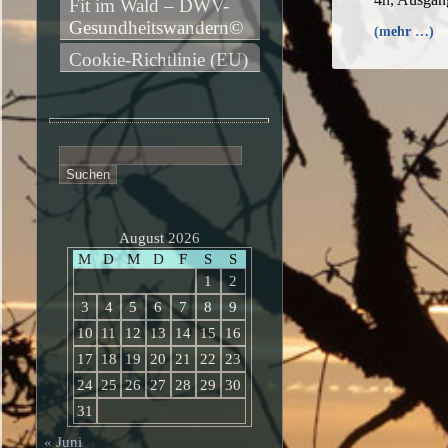
Fit im Wald – DWV-
Gesundheitswandern©
(mehr …)
Cookie-Richtlinie (EU)
Suchen
nach:
August 2026
M
D
M
D
F
S
S
1
2
3
4
5
6
7
8
9
10
11
12
13
14
15
16
17
18
19
20
21
22
23
24
25
26
27
28
29
30
31
« Juni