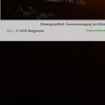
Hintergrundbild: Sonnenuntergang bei Kür
Tradesouthwes
Top ↑
© 2026 Bergpoetin