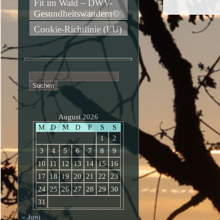
Fit im Wald – DWV-
Gesundheitswandern©
Cookie-Richtlinie (EU)
Suchen
nach:
August 2026
M
D
M
D
F
S
S
1
2
3
4
5
6
7
8
9
10
11
12
13
14
15
16
17
18
19
20
21
22
23
24
25
26
27
28
29
30
31
« Juni