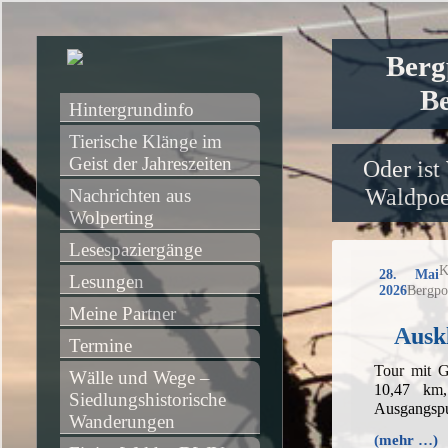
Berg
Be
Hintergrundinfo
Tierische Klänge im 
Geist der Jahreszeiten
Oder ist
Waldpoet
Nachrichten aus 
Wolperting
Lesespaziergänge
K
28. Mai
Lesungen
2026
Bergpo
Meine Partner
Ausk
Termine
Tour mit G
Wälle und Wege – 
10,47 km
Siedlungshistorische 
Ausgangspu
Wanderungen
(mehr …)