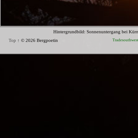
Hintergrundbild: Sonnenuntergang bei Kür
Tradesouthwes
Top ↑
© 2026 Bergpoetin