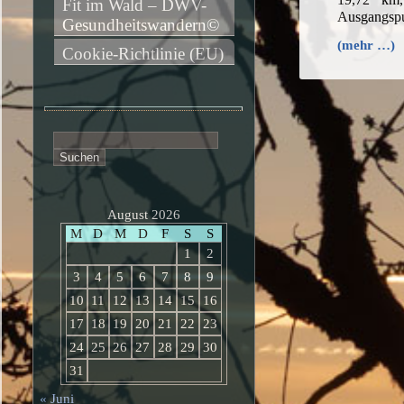
Fit im Wald – DWV-
Ausgangspu
Gesundheitswandern©
(mehr …)
Cookie-Richtlinie (EU)
Suchen
nach:
August 2026
M
D
M
D
F
S
S
1
2
3
4
5
6
7
8
9
10
11
12
13
14
15
16
17
18
19
20
21
22
23
24
25
26
27
28
29
30
31
« Juni