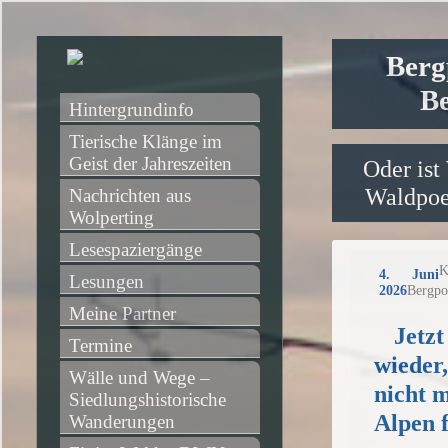
Berg
Be
Hintergrundinfo
Tierische Klänge im 
Geist der Jahreszeiten
Oder ist
Waldpoet
Nachrichten aus 
Wolperting
Lesespaziergänge
K
4. Juni
Lesungen
2026
Bergpo
Meine Partner
Jetzt
Termine
wieder
Wälle und Wege – 
nicht m
Siedlungshistorische 
Alpen 
Wanderungen