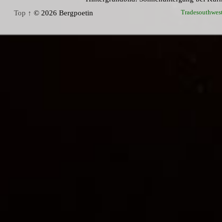
Tradesouthwes
Top ↑
© 2026 Bergpoetin