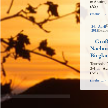
m Abstieg,
(AS)
(mehr …)
K
24. April
2015
Bergpo
Groß
Nachmi
Birgla
Tour solo,
3/4 h, Au
(AS)
(mehr …)