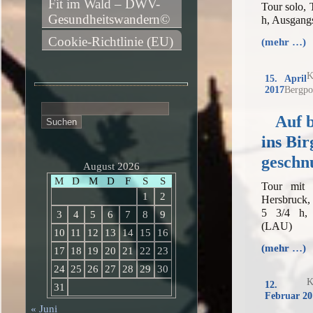
Fit im Wald – DWV-
Tour solo,
Gesundheitswandern©
h, Ausgang
Cookie-Richtlinie (EU)
(mehr …)
K
15. April
2017
Bergpo
Suchen
Auf 
nach:
ins Bir
geschn
August 2026
M
D
M
D
F
S
S
Tour mit
1
2
Hersbruck,
5 3/4 h, 
3
4
5
6
7
8
9
(LAU)
10
11
12
13
14
15
16
(mehr …)
17
18
19
20
21
22
23
24
25
26
27
28
29
30
K
12.
31
Februar 20
« Juni