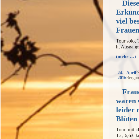
Dies
Erkund
viel be
Frauen
Tour solo,
h, Ausgang
(mehr …)
K
24. April
2016
Bergpo
Frau
waren 
leider 
Blüten
Tour mit 
T2, 6,63 k