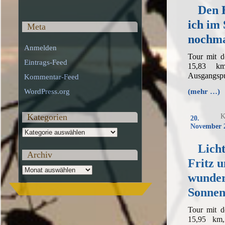
Den 
ich im
Meta
nochma
Anmelden
Tour mit 
Eintrags-Feed
15,83 k
Ausgangspu
Kommentar-Feed
WordPress.org
(mehr …)
Kategorien
K
20.
November 
Kategorien
Licht
Archiv
Fritz u
Archiv
wunder
Sonnen
Tour mit 
15,95 km